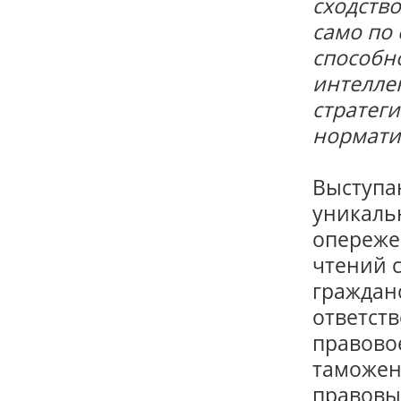
сходств
само по
способн
интелле
стратеги
нормати
Выступа
уникаль
опереже
чтений 
граждан
ответств
правово
таможен
правовы