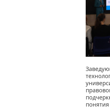
Заведую
техноло
универси
правово
подчеркн
понятия