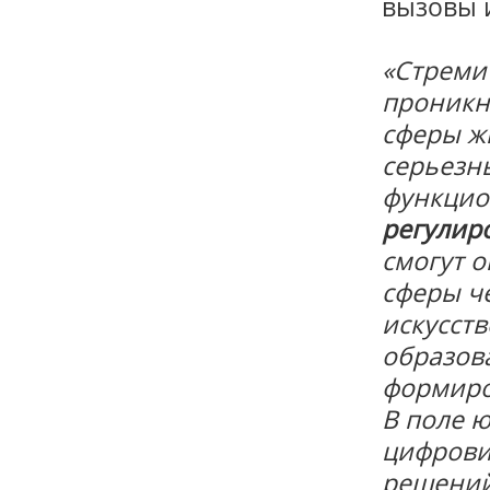
вызовы 
«Стреми
проникн
сферы ж
серьезны
функци
регулир
смогут 
сферы ч
искусст
образов
формиро
В поле 
цифрови
решений